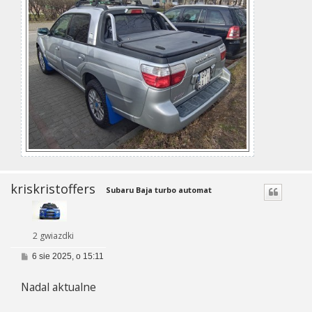
kriskristoffers
Subaru Baja turbo automat
2 gwiazdki
P
6 sie 2025, o 15:11
o
s
Nadal aktualne
t