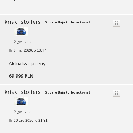
kriskristoffers
Subaru Baja turbo automat
2 gwiazdki
P
8 mar 2026, o 13:47
o
s
Aktualizacja ceny
t
69 999 PLN
kriskristoffers
Subaru Baja turbo automat
2 gwiazdki
P
20 cze 2026, o 21:31
o
s
t