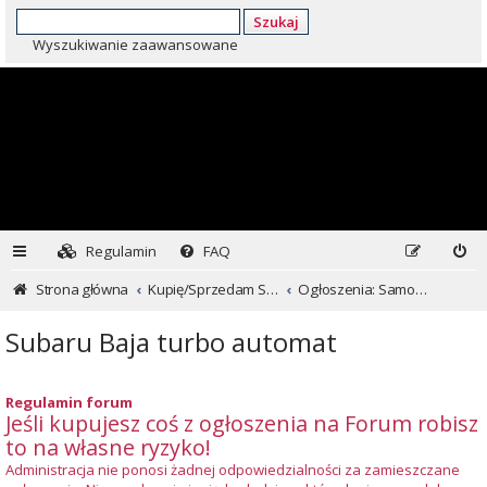
Szukaj
Wyszukiwanie zaawansowane
Regulamin
FAQ
Strona główna
Kupię/Sprzedam Subaru i nie tylko...
Ogłoszenia: Samochody
Subaru Baja turbo automat
Regulamin forum
Jeśli kupujesz coś z ogłoszenia na Forum robisz
to na własne ryzyko!
Administracja nie ponosi żadnej odpowiedzialności za zamieszczane