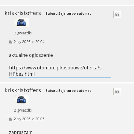
kriskristoffers
Subaru Baja turbo automat
2 gwiazdki
P
2 sty 2026, o 20:04
o
s
aktualne ogłoszenie
t
https://www.otomoto.pl/osobowe/oferta/s ...
HPbez.html
kriskristoffers
Subaru Baja turbo automat
2 gwiazdki
P
2 sty 2026, o 20:05
o
s
zapraszam
t