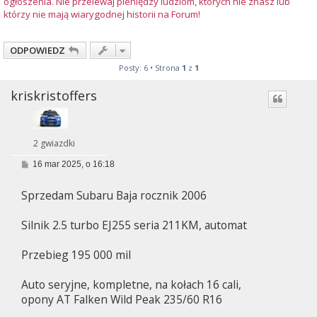
ogłoszenia. Nie przelewaj pieniędzy ludziom, których nie znasz lub
którzy nie mają wiarygodnej historii na Forum!
ODPOWIEDZ
Posty: 6 • Strona
1
z
1
kriskristoffers
2 gwiazdki
P
16 mar 2025, o 16:18
o
s
Sprzedam Subaru Baja rocznik 2006
t
Silnik 2.5 turbo EJ255 seria 211KM, automat
Przebieg 195 000 mil
Auto seryjne, kompletne, na kołach 16 cali,
opony AT Falken Wild Peak 235/60 R16