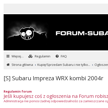
Więcej…
Regulamin
FAQ
Strona główna
Kupię/Sprzedam Subaru i nie tylko...
Ogłosze
[S] Subaru Impreza WRX kombi 2004r
Regulamin forum
Jeśli kupujesz coś z ogłoszenia na Forum robis
Administracja nie ponosi żadnej odpowiedzialności za zamieszczane ogło