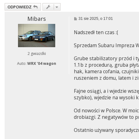
ODPOWIEDZ
Mibars
P
31 sie 2025, o 17:01
o
s
Nadszedł ten czas :(
t
Sprzedam Subaru Impreza WR
2 gwiazdki
Grube stabilizatory przód i 
Auto:
WRX '04 wagon
1.1b z procedurą, gruba płyta
hak, kamera cofania, czujnik
ruszeniem z domu, latem i z
Fajne osiągi, a i wjedzie wsz
szybko), wjedzie na wysoki k
Od nowości w Polsce. W moich
drobiazgi. Z negatywów to p
Ostatnio używany sporadyczni