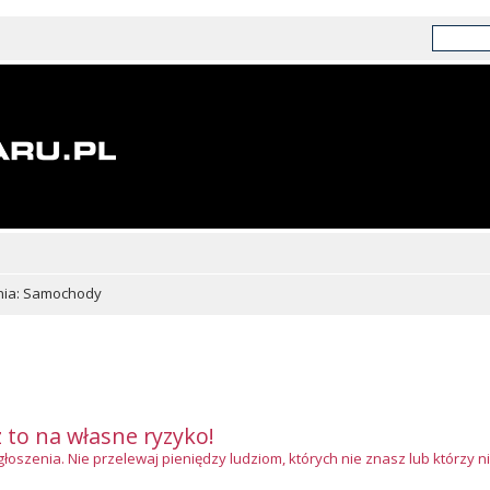
nia: Samochody
z to na własne ryzyko!
szenia. Nie przelewaj pieniędzy ludziom, których nie znasz lub którzy ni