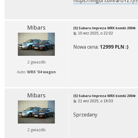
https://imgur.com/a/UYZ7Jn
Mibars
[S] Subaru Impreza WRX kombi 2004r
P
10 wrz 2025, o 22:02
o
s
Nowa cena:
12999 PLN :)
t
2 gwiazdki
Auto:
WRX '04 wagon
Mibars
[S] Subaru Impreza WRX kombi 2004r
P
21 wrz 2025, o 18:03
o
s
Sprzedany
t
2 gwiazdki