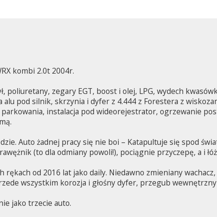
X kombi 2.0t 2004r.
tył, poliuretany, zegary EGT, boost i olej, LPG, wydech kwas
 alu pod silnik, skrzynia i dyfer z 4.444 z Forestera z wiskozam
i parkowania, instalacja pod wideorejestrator, ogrzewanie po
imą.
ędzie. Auto żadnej pracy się nie boi – Katapultuje się spod świ
rawężnik (to dla odmiany powoli!), pociągnie przyczepę, a i łó
 rękach od 2016 lat jako daily. Niedawno zmieniany wachacz, ł
rzede wszystkim korozja i głośny dyfer, przegub wewnętrzny 
e jako trzecie auto.