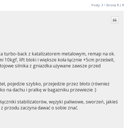
Posty: 3 • Strona
1
z
1
ówka turbo-back z katalizatorem metalowym, remap na ok.
i 10kgf, lift bloki i większe koła łącznie +5cm prześwit,
stojowe silnika z gniazdka używane zawsze przed
ateł, pojedzie szybko, przejedzie przez błoto (również
żko na dachu i pralkę w bagażniku przewiezie :)
ączniki stabilizatorów, wężyki paliwowe, sworzeń, jakieś
z przodu zaczyna dawać o sobie znać.