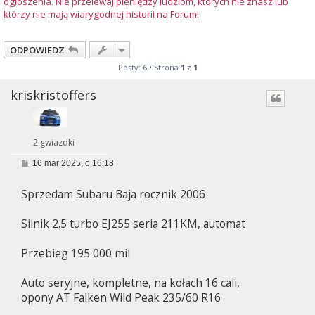
ogłoszenia. Nie przelewaj pieniędzy ludziom, których nie znasz lub
którzy nie mają wiarygodnej historii na Forum!
ODPOWIEDZ
Posty: 6 • Strona
1
z
1
kriskristoffers
2 gwiazdki
P
16 mar 2025, o 16:18
o
s
Sprzedam Subaru Baja rocznik 2006
t
Silnik 2.5 turbo EJ255 seria 211KM, automat
Przebieg 195 000 mil
Auto seryjne, kompletne, na kołach 16 cali,
opony AT Falken Wild Peak 235/60 R16