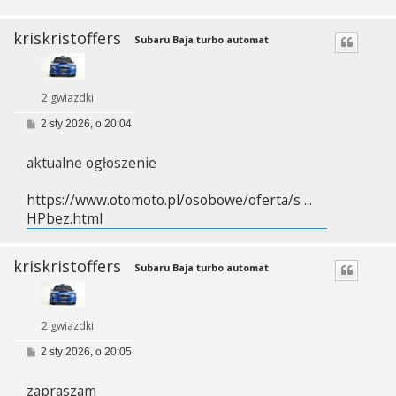
kriskristoffers
Subaru Baja turbo automat
2 gwiazdki
P
2 sty 2026, o 20:04
o
s
aktualne ogłoszenie
t
https://www.otomoto.pl/osobowe/oferta/s ...
HPbez.html
kriskristoffers
Subaru Baja turbo automat
2 gwiazdki
P
2 sty 2026, o 20:05
o
s
zapraszam
t