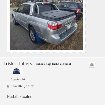
kriskristoffers
Subaru Baja turbo automat
2 gwiazdki
P
6 sie 2025, o 15:11
o
s
Nadal aktualne
t