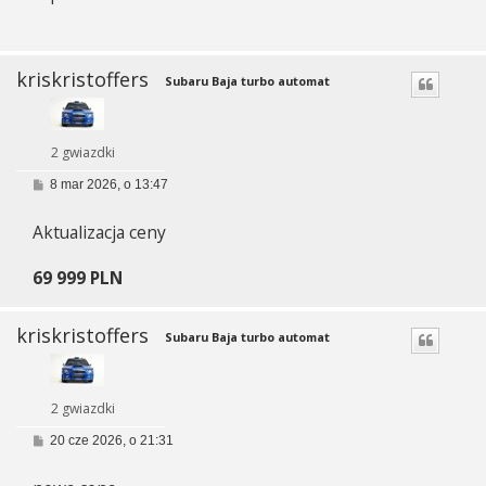
kriskristoffers
Subaru Baja turbo automat
2 gwiazdki
P
8 mar 2026, o 13:47
o
s
Aktualizacja ceny
t
69 999 PLN
kriskristoffers
Subaru Baja turbo automat
2 gwiazdki
P
20 cze 2026, o 21:31
o
s
t