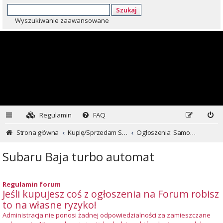
Szukaj
Wyszukiwanie zaawansowane
Regulamin
FAQ
Strona główna
Kupię/Sprzedam Subaru i nie tylko...
Ogłoszenia: Samochody
Subaru Baja turbo automat
Regulamin forum
Jeśli kupujesz coś z ogłoszenia na Forum robisz
to na własne ryzyko!
Administracja nie ponosi żadnej odpowiedzialności za zamieszczane