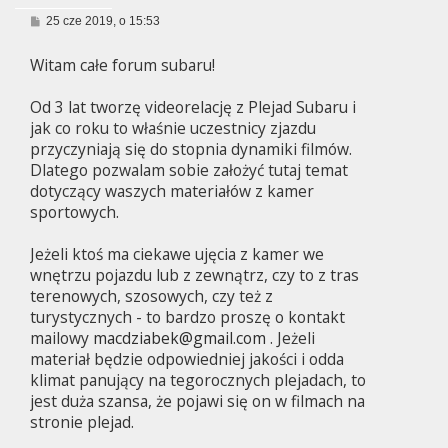
P
25 cze 2019, o 15:53
o
s
Witam całe forum subaru!
t
Od 3 lat tworzę videorelację z Plejad Subaru i
jak co roku to właśnie uczestnicy zjazdu
przyczyniają się do stopnia dynamiki filmów.
Dlatego pozwalam sobie założyć tutaj temat
dotyczący waszych materiałów z kamer
sportowych.
Jeżeli ktoś ma ciekawe ujęcia z kamer we
wnętrzu pojazdu lub z zewnątrz, czy to z tras
terenowych, szosowych, czy też z
turystycznych - to bardzo proszę o kontakt
mailowy
macdziabek@gmail.com
. Jeżeli
materiał będzie odpowiedniej jakości i odda
klimat panujący na tegorocznych plejadach, to
jest duża szansa, że pojawi się on w filmach na
stronie plejad.