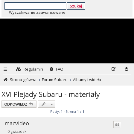
Szukaj
Wyszukiwanie zaawansowane
Regulamin
FAQ
Strona główna
Forum Subaru
Albumy i wideła
XVI Plejady Subaru - materiały
ODPOWIEDZ
Posty: 1 • Strona
1
z
1
macvideo
0 gwiazdek