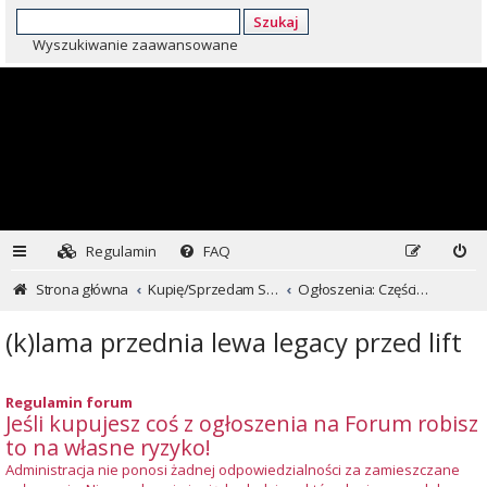
Szukaj
Wyszukiwanie zaawansowane
Regulamin
FAQ
Strona główna
Kupię/Sprzedam Subaru i nie tylko...
Ogłoszenia: Części i inne
(k)lama przednia lewa legacy przed lift
Regulamin forum
Jeśli kupujesz coś z ogłoszenia na Forum robisz
to na własne ryzyko!
Administracja nie ponosi żadnej odpowiedzialności za zamieszczane