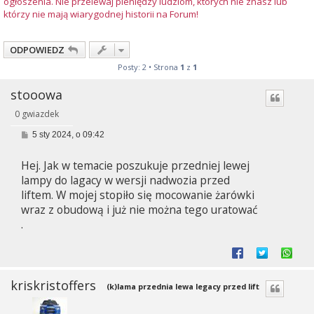
ogłoszenia. Nie przelewaj pieniędzy ludziom, których nie znasz lub
którzy nie mają wiarygodnej historii na Forum!
ODPOWIEDZ
Posty: 2 • Strona
1
z
1
stooowa
0 gwiazdek
P
5 sty 2024, o 09:42
o
s
Hej. Jak w temacie poszukuje przedniej lewej
t
lampy do lagacy w wersji nadwozia przed
liftem. W mojej stopiło się mocowanie żarówki
wraz z obudową i już nie można tego uratować
.
kriskristoffers
(k)lama przednia lewa legacy przed lift