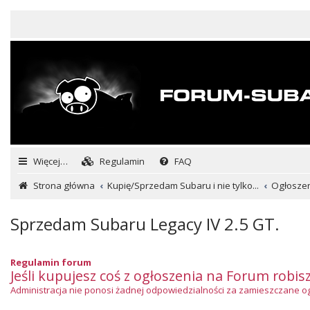
Więcej…
Regulamin
FAQ
Strona główna
Kupię/Sprzedam Subaru i nie tylko...
Ogłosze
Sprzedam Subaru Legacy IV 2.5 GT.
Regulamin forum
Jeśli kupujesz coś z ogłoszenia na Forum robis
Administracja nie ponosi żadnej odpowiedzialności za zamieszczane ogło