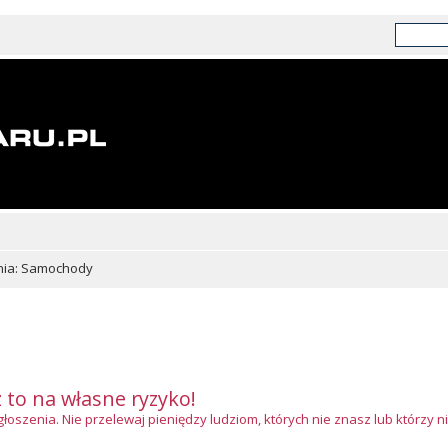
nia: Samochody
z to na własne ryzyko!
szenia. Nie przelewaj pieniędzy ludziom, których nie znasz lub którzy ni