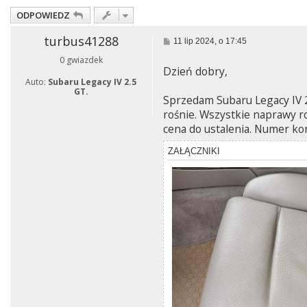
ODPOWIEDZ
turbus41288
P
11 lip 2024, o 17:45
o
0 gwiazdek
s
Dzień dobry,
t
Auto:
Subaru Legacy IV 2.5
GT.
Sprzedam Subaru Legacy IV 2
rośnie. Wszystkie naprawy ro
cena do ustalenia. Numer k
ZAŁĄCZNIKI